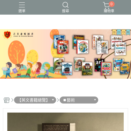
0
選單
搜尋
購物車
【英文書籍總覽】
⏹︎藝術