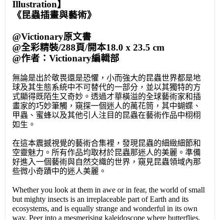
Illustration】
《昆蟲插畫與藝術》
@Victionary原文書
@全彩精裝/288頁/開本18.0 x 23.5 cm
@作者：Victionary編輯部
無論是出於敬畏還是恐懼，小而強大的昆蟲世界都是地
球及其生態系統中不可替代的一部分，並以其獨特的方
式顯得既陌生又奇妙。透過才華橫溢的全球藝術家和插
畫家的巧妙筆觸，窺探一個迷人的萬花筒，其中蝴蝶、
甲蟲、蜜蜂以及其他引人注目的昆蟲在藝術作品中栩栩
如生。
在這本震撼視覺的藝術合集裡，發現昆蟲的細緻細節和
空靈魅力。所有作品均取材於昆蟲那迷人的美麗。準備
好進入一個藝術與自然交織的世界，窺見昆蟲領域內那
些微小奇蹟中的迷人美麗。
Whether you look at them in awe or in fear, the world of small
but mighty insects is an irreplaceable part of Earth and its
ecosystems, and is equally strange and wonderful in its own
way. Peer into a mesmerising kaleidoscope where butterflies,