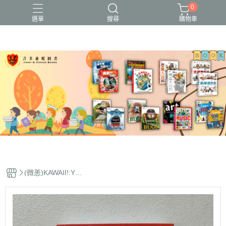
0
選單
搜尋
購物車
(微恙)KAWAII!:You
r step-by-step guid
e to cute Japanes
e drawing(卡哇
伊！日式超可愛插
畫指南)