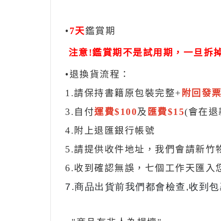
•
7天
鑑賞期
注意!
鑑賞期不是試用期，一旦拆
•退換貨流程：
1.請保持書籍原包裝完整+
附回發
3.自付
運費$100
及
匯費$15
(會在退
4.附上退匯銀行帳號
5.請提供收件地址，我們會請新竹
6.收到確認無誤，七個工作天匯入
7.
商品出貨前我們都會檢查,收到