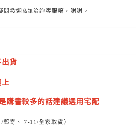
疑問歡迎
洽詢客服唷，謝謝。
私訊
不出貨
填上
若是購書較多的話建議選用宅配
/
郵寄
、 7-11/
全家
取貨
）