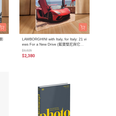
攝影
LAMBORGHINI with Italy, for Italy: 21 vi
ews For a New Drive (藍寶堅尼與它的
誕生地：義大利)
$3,025
$2,380