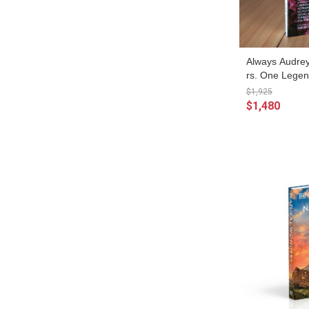
Always Audrey
rs. One Leg
麗‧赫本：六
$1,925
巨星)
$1,480