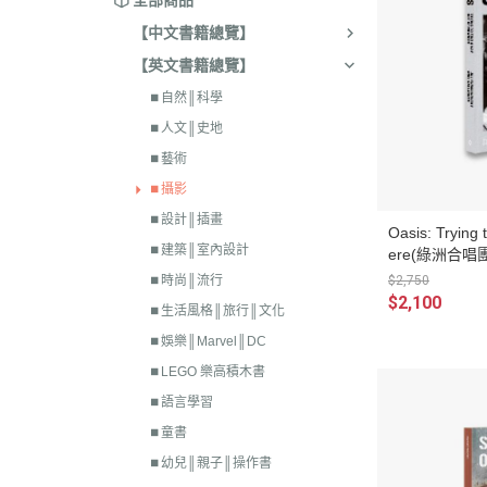
全部商品
【中文書籍總覽】
【英文書籍總覽】
⏹︎自然║科學
⏹︎人文║史地
⏹︎藝術
⏹︎攝影
⏹︎設計║插畫
Oasis: Trying 
⏹︎建築║室內設計
ere(綠洲合
口)
$2,750
⏹︎時尚║流行
$2,100
⏹︎生活風格║旅行║文化
⏹︎娛樂║Marvel║DC
⏹︎LEGO 樂高積木書
⏹︎語言學習
⏹︎童書
⏹︎幼兒║親子║操作書