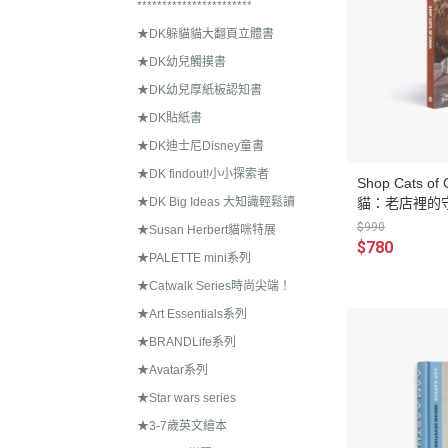
***********************
★DK躲貓貓大翻頁立體書
★DK幼兒觸摸書
★DK幼兒厚紙板認知書
★DK貼紙書
★DK迪士尼Disney童書
★DK findout!小小探索者
Shop Cats 
貓：老店裡的
★DK Big Ideas 大知識輕鬆讀
$990
★Susan Herbert貓咪特展
$780
★PALETTE mini系列
★Catwalk Series時尚尖端！
★Art Essentials系列
★BRANDLife系列
★Avatar系列
★Star wars series
★3-7歲英文繪本