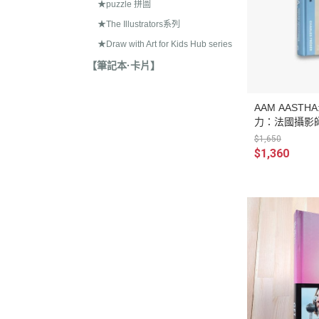
★puzzle 拼圖
★The Illustrators系列
★Draw with Art for Kids Hub series
【筆記本·卡片】
AAM AASTHA:
力：法國攝影師 C
的印度文化)
$1,650
$1,360