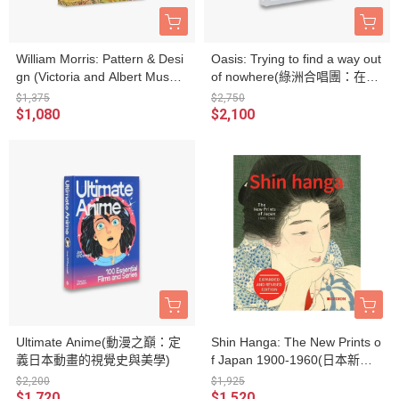
William Morris: Pattern & Desi
Oasis: Trying to find a way out
gn (Victoria and Albert Museu
of nowhere(綠洲合唱團：在無
m(威廉·莫里斯：圖騰與設計)
處可去中尋找出口)
$1,375
$2,750
$1,080
$2,100
Ultimate Anime(動漫之巔：定
Shin Hanga: The New Prints o
義日本動畫的視覺史與美學)
f Japan 1900-1960(日本新版
畫運動：1900-1960)
$2,200
$1,925
$1,720
$1,520