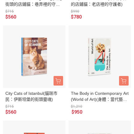
街頭的店鋪貓：巷弄裡的守財
的店鋪貓：老店裡的守護者)
靈)
$715
$990
$560
$780
City Cats of Istanbul(貓咪市
The Body in Contemporary Art
民：伊斯坦堡的街頭靈魂)
(World of Art)(身體：當代藝術
中的議題戰場)
$715
$1,210
$560
$950