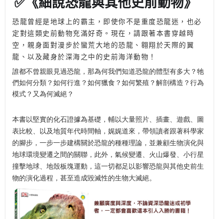
✅《細說恐龍與其他史前動物》
恐龍曾經是地球上的霸主，即使你不是重度恐龍迷，也必
定對這類史前動物充滿好奇。現在，請跟著本書穿越時
空，親身面對漫步於蠻荒大地的恐龍、翱翔於天際的翼
龍、以及藏身於深海之中的史前海洋動物！
誰都不曾親眼見過恐龍，那為何我們知道恐龍的體型有多大？牠
們如何分類？如何行進？如何獵食？如何繁殖？解剖構造？行為
模式？又為何滅絕？
本書以堅實的化石證據為基礎，輔以大量照片、插畫、遊戲、圖
表比較、以及地質年代時間軸，娓娓道來，帶領讀者跟著科學家
的腳步，一步一步建構關於恐龍的種種理論，並兼顧生物演化與
地球環境變遷之間的關聯，此外，氣候變遷、火山爆發、小行星
撞擊地球、地殼板塊運動，這一切都足以影響恐龍與其他史前生
物的演化過程，甚至造成毀滅性的生物大滅絕。