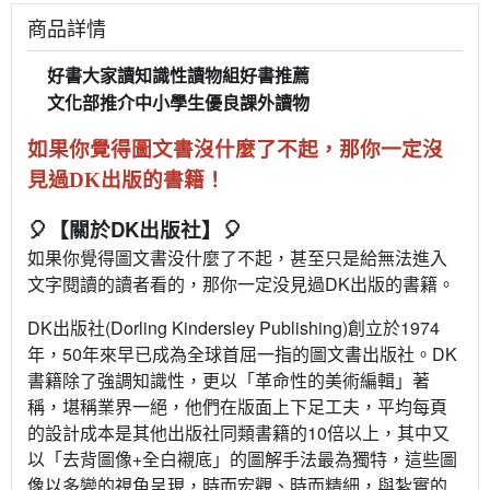
商品詳情
好書大家讀知識性讀物組好書推薦
?
文化部推介中小學生優良課外讀物
?
如果你覺得圖文書沒什麼了不起，
那你一定沒
見過DK出版的書籍！
🎈【關於DK出版社】🎈
如果你覺得圖文書没什麼了不起，甚至只是給無法進入
文字閱讀的讀者看的，那你一定没見過DK出版的書籍。
DK出版社(Dorling Kindersley Publishing)創立於1974
年，50年來早已成為全球首屈一指的圖文書出版社。DK
書籍除了強調知識性，更以「革命性的美術編輯」著
稱，堪稱業界一絕，他們在版面上下足工夫，平均每頁
的設計成本是其他出版社同類書籍的10倍以上，其中又
以「去背圖像+全白襯底」的圖解手法最為獨特，這些圖
像以多變的視角呈現，時而宏觀、時而精細，與紮實的