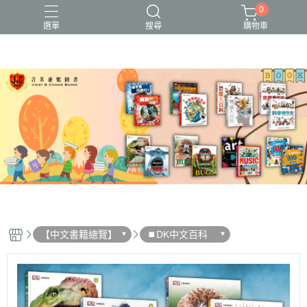
0
選單
搜尋
購物車
【中文書籍總覽】
⏹︎DK中文百科