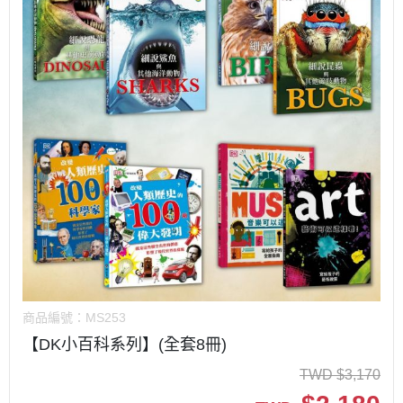
商品編號：
MS253
【DK小百科系列】(全套8冊)
TWD
$
3,170