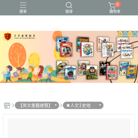
0
選單
搜尋
購物車
【英文書籍總覽】
⏹︎人文║史地