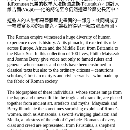
和Remus兩兄弟的牧羊人法斯圖盧斯(Faustulus)，到詩人
維吉爾(Virgil)──他的詩句至今仍然迴盪於歷史長河中。
這些人的人生都是整體歷史畫面的一部分，共同構成了
一幅豐富多彩的馬賽克，讓我們得以一窺古羅馬帝國。
The Roman empire witnessed a huge diversity of human
experience over its history. At its pinnacle, it exerted its rule
across Europe, Africa and the Middle East, from Britannia to
the Black Sea. In this collection of 100 lives, Philip Matyszak
and Joanne Berry give voice not only to famed rulers and
generals whose names and deeds have been enshrined in
classical texts but also to the ordinary citizens – centurions,
scholars, Christian martyrs and civil servants – who made up
the fabric of Roman society.
The biographies of these individuals, whose stories range from
the happy and uneventful to the tragic and dramatic, are pieced
together from ancient art, artefacts and myths. Matyszak and
Berry illuminate the sometimes surprising exploits of Rome’s
women, such as Amazonia, a sword-swinging gladiator, and
Metila, a priestess of the cult of Cymbele. Romans of every
class and creed are represented, from Faustulus, a shepherd