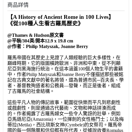
商品詳情
【A History of Ancient Rome in 100 Lives】
《從100種人生看古羅馬歷史》
@Thames & Hudson原文書
@平裝/304頁/開本12.9 x 19.8 cm
@作者：Philip Matyszak, Joanne Berry
羅馬帝國在其歷史上見證了人類經驗的巨大多樣性，在
巔峰時期，它的版圖橫跨歐洲、非洲和中東，從不列顛
尼亞到黑海施行統治。在這本涵蓋100個人物生平的書籍
中，作者Philip Matyszak和Joanne Berry不僅描述那些被銘
記在古典文獻中的著名將領，還為普通市民─百夫長、學
者、基督教殉道者和公務員—發聲，而正是後者，組成
了古羅馬的社會結構。
這些平凡人物的傳記故事，範圍從快樂而平凡到悲劇性
或戲劇性，則是通過古代藝術、文物和神話拼湊而成
的。作者揭露了古羅馬婦女一些令人驚訝的壯舉，例如
亞馬遜尼亞(Amazonia)，一位揮劍的女性格鬥士；以及梅
蒂拉(Metila)，西比琉斯女神(Cymbele)的女祭司。羅馬帝
國的每一個階層和信仰都有所代表，從據說收養Romulus