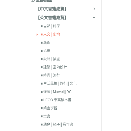
全部商品
【中文書籍總覽】
【英文書籍總覽】
⏹︎自然║科學
⏹︎人文║史地
⏹︎藝術
⏹︎攝影
⏹︎設計║插畫
⏹︎建築║室內設計
⏹︎時尚║流行
⏹︎生活風格║旅行║文化
⏹︎娛樂║Marvel║DC
⏹︎LEGO 樂高積木書
⏹︎語言學習
⏹︎童書
⏹︎幼兒║親子║操作書