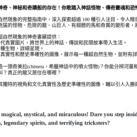
神奇、神秘和奇蹟般的存在！你敢踏入神話怪物、傳奇靈魂和恐
自然現象的完整指南中，深入探索超過 100 種引人注目、令人
兇猛的怪物、危險的龍、山巨人、有翅膀的馬和奇異的變形者，
超自然現象的神奇書籍提供：
當代真實圖片，將世界上的神話、傳說和民間故事帶入生活。
00 種生物，詳細呈現。
化真實性和歷史準確性的圖像，展示每一種超自然生物，並附有
造一頭奇美拉(
chimera
，希臘神話中的噴火怪物)？你能分辨河童
叫？真正的龍又居住在哪裡？
其獨特的視角和文化真實性及歷史準確性的圖像，輔以引人入勝
 magical, mystical, and miraculous! Dare you step insi
 legendary spirits, and terrifying tricksters?