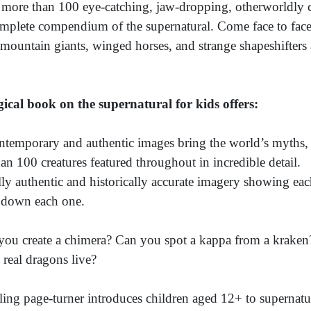
more than 100 eye-catching, jaw-dropping, otherworldly cr
omplete compendium of the supernatural. Come face to fac
mountain giants, winged horses, and strange shapeshifters
ical book on the supernatural for kids offers:
ntemporary and authentic images bring the world’s myths, l
an 100 creatures featured throughout in incredible detail.
lly authentic and historically accurate imagery showing eac
 down each one.
ou create a chimera? Can you spot a kappa from a kraken
real dragons live?
lling page-turner introduces children aged 12+ to supernat