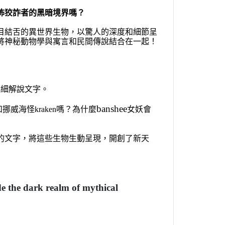
怖狡詐者的黑暗境界嗎？
瞠目結舌的異世界生物，以驚人的深度和細節呈
將神秘動物學與寓言和民間傳說結合在一起！
詳細解說文字。
banshee
和挪威海怪
kraken嗎
？為什麼
女妖會
的文字，將這些生物生動呈現，開創了新天
de the dark realm of mythical