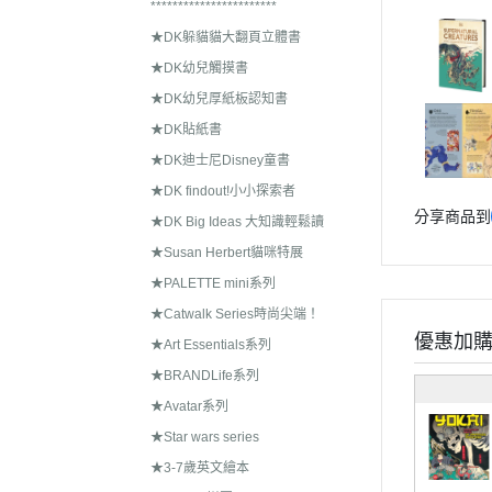
***********************
★DK躲貓貓大翻頁立體書
★DK幼兒觸摸書
★DK幼兒厚紙板認知書
★DK貼紙書
★DK迪士尼Disney童書
★DK findout!小小探索者
分享商品到
★DK Big Ideas 大知識輕鬆讀
★Susan Herbert貓咪特展
★PALETTE mini系列
★Catwalk Series時尚尖端！
優惠加
★Art Essentials系列
★BRANDLife系列
★Avatar系列
★Star wars series
★3-7歲英文繪本