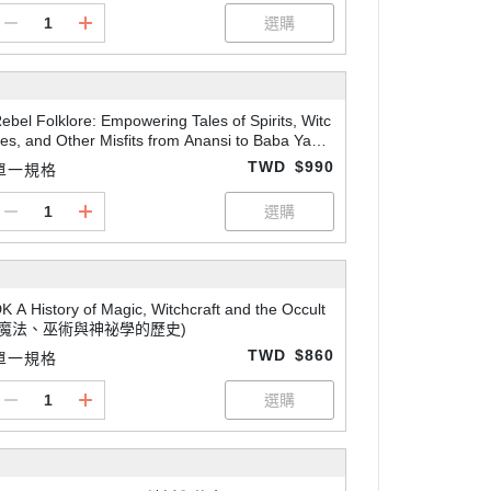
ebel Folklore: Empowering Tales of Spirits, Witc
es, and Other Misfits from Anansi to Baba Yaga
(叛逆者民間故事集)
TWD
$990
單一規格
K A History of Magic, Witchcraft and the Occult
(魔法、巫術與神祕學的歷史)
TWD
$860
單一規格