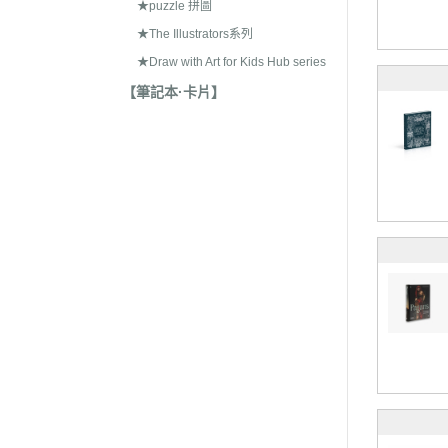
★puzzle 拼圖
★The Illustrators系列
★Draw with Art for Kids Hub series
【筆記本·卡片】