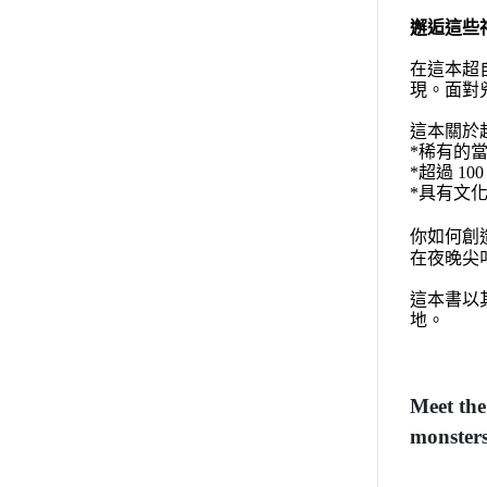
邂逅這些
在這本超
現。面對
這本關於
*稀有的
*超過 1
*具有文
你如何創
在夜晚尖
這本書以
地。
Meet the
monsters,