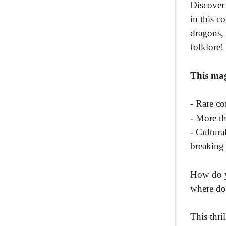
Discover 
in this c
dragons, 
folklore!
This mag
- Rare co
- More th
- Cultura
breaking
How do y
where do 
This thri