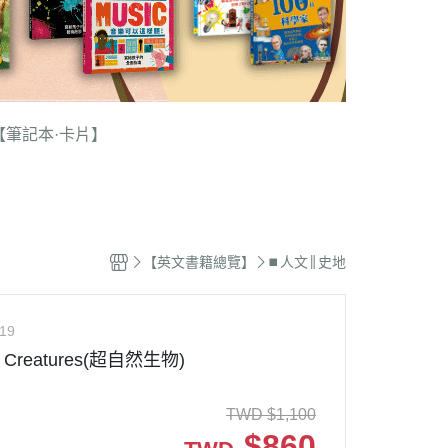
【筆記本·卡片】
【英文書籍總覽】
⏹︎人文║史地
19
al Creatures(超自然生物)
TWD
$
1,100
$
860