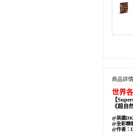
商品詳
世界各
【Supern
《超自
@英國D
@全彩精裝/ 
@作者：