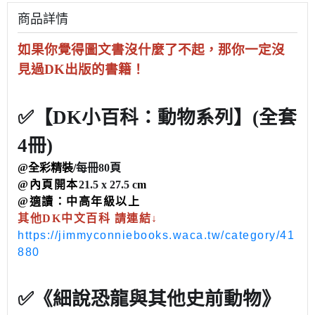
商品詳情
如果你覺得圖文書沒什麼了不起，
那你一定沒
見過DK出版的書籍！
✅【DK小百科：動物系列】
(全套
4冊)
@全彩精裝/
每冊80頁
@內頁開本
21.5 x 27.5 c
m
@適讀：中高年級以上
其他DK中文百科 請連結↓
https://jimmyconniebooks.waca.tw/category/41
880
✅《細說恐龍與其他史前動物》