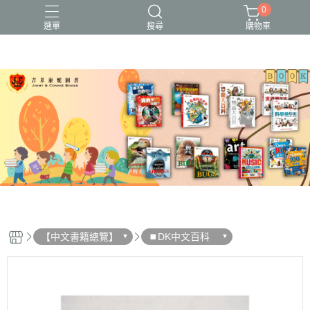
0
選單
搜尋
購物車
【中文書籍總覽】
⏹︎DK中文百科