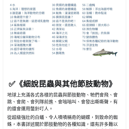
✅《細說昆蟲與其他節肢動物》
地球上充滿各式各樣的昆蟲與節肢動物、牠們會飛、會
跳、會爬、會列隊前進、會嗡嗡叫、會發出嘶嘶聲，有
的還會運用螫針叮人。
從超級強壯的白蟻、令人嘖嘖稱奇的蝴蝶，到致命的蜘
蛛，本書詳述關於節肢動物的各種知識，還有許多難以