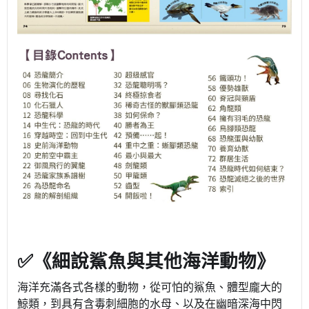
✅《細說鯊魚與其他海洋動物》
海洋充滿各式各樣的動物，從可怕的鯊魚、體型龐大的
鯨類，到具有含毒刺細胞的水母、以及在幽暗深海中閃