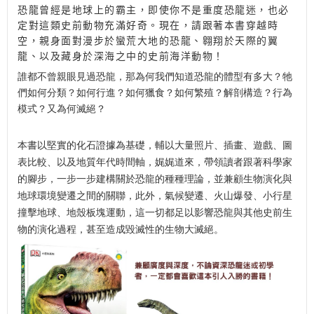
恐龍曾經是地球上的霸主，即使你不是重度恐龍迷，也必
定對這類史前動物充滿好奇。現在，請跟著本書穿越時
空，親身面對漫步於蠻荒大地的恐龍、翱翔於天際的翼
龍、以及藏身於深海之中的史前海洋動物！
誰都不曾親眼見過恐龍，那為何我們知道恐龍的體型有多大？牠
們如何分類？如何行進？如何獵食？如何繁殖？解剖構造？行為
模式？又為何滅絕？
本書以堅實的化石證據為基礎，輔以大量照片、插畫、遊戲、圖
表比較、以及地質年代時間軸，娓娓道來，帶領讀者跟著科學家
的腳步，一步一步建構關於恐龍的種種理論，並兼顧生物演化與
地球環境變遷之間的關聯，此外，氣候變遷、火山爆發、小行星
撞擊地球、地殼板塊運動，這一切都足以影響恐龍與其他史前生
物的演化過程，甚至造成毀滅性的生物大滅絕。