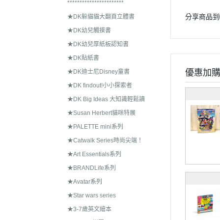
***********************
分享商品到
★DK躲貓貓大翻頁立體書
★DK幼兒觸摸書
★DK幼兒厚紙板認知書
★DK貼紙書
優惠加
★DK迪士尼Disney童書
★DK findout!小小探索者
★DK Big Ideas 大知識輕鬆讀
★Susan Herbert貓咪特展
★PALETTE mini系列
★Catwalk Series時尚尖端！
★Art Essentials系列
★BRANDLife系列
★Avatar系列
★Star wars series
★3-7歲英文繪本