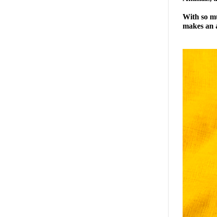
With so mu
makes an a