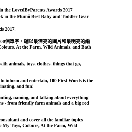
 in the LovedByParents Awards 2017
k in the Mumii Best Baby and Toddler Gear
ds 2017.
00個單字，輔以最漂亮的圖片和最明亮的編
 At the Farm, Wild Animals, and Bath
ith animals, toys, clothes, things that go,
d to inform and entertain, 100 First Words is the
cinating, and fun!
pointing, naming, and talking about everything
ons - from friendly farm animals and a big red
onsultant and cover all the familiar topics
to My Toys, Colours, At the Farm, Wild