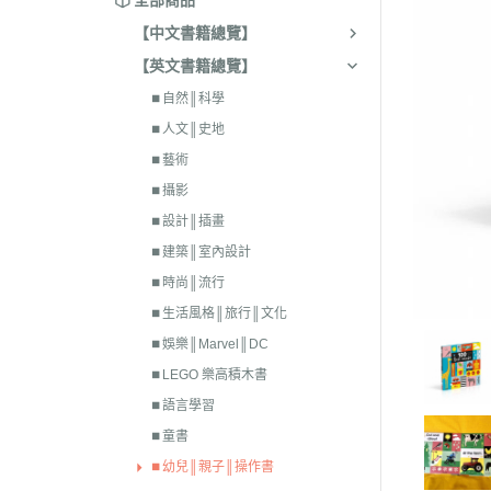
全部商品
【中文書籍總覽】
【英文書籍總覽】
⏹︎自然║科學
⏹︎人文║史地
⏹︎藝術
⏹︎攝影
⏹︎設計║插畫
⏹︎建築║室內設計
⏹︎時尚║流行
⏹︎生活風格║旅行║文化
⏹︎娛樂║Marvel║DC
⏹︎LEGO 樂高積木書
⏹︎語言學習
⏹︎童書
⏹︎幼兒║親子║操作書