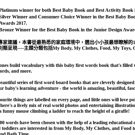
Platinum winner for both Best Baby Book and Best Activity Book
Silver Winner and Consumer Choice Winner in the Best Baby Boo
Awards 2017.
Bronze Winner for the Best Baby Book in the Junior Design Awar
專家建議，本書從最熟悉的家庭環境中，選出小小孩最想瞭解的1
──主題分類包括My Body, My Clothes, Food, My Toys, Colours,
 ones build vocabulary with this baby first words book that's filled w
ords, and more.
beautiful series of first word board books that are cleverly designe
our baby's learning adventure - the world is amazing, beautiful, fas
ourite things are labelled on every page, and little ones will love 
There's a lively mix of real world photos and entertaining illustrati
 a funny mouse climbing a ladder to reach the height of a giraffe!
100 words have been chosen with the help of a leading educational c
 toddlers are interested in from My Body, My Clothes, and Food 
and Bath Time.