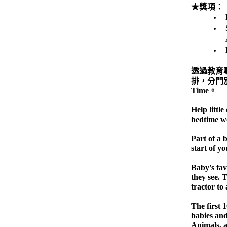
★獎項：
透過教育
排，分門別類呈現
Time。
Help little
bedtime w
Part of a 
start of y
Baby's fav
they see. 
tractor to
The first 
babies and
Animals, 