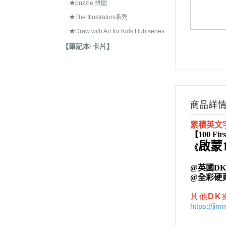
★puzzle 拼圖
★The Illustrators系列
★Draw with Art for Kids Hub series
【筆記本·卡片】
商品詳
累積英文
【100 Fir
啟蒙
《
@英國D
@全彩硬頁書/
其他DK
https://ji