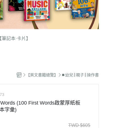
【筆記本·卡片】
【英文書籍總覽】
⏹︎幼兒║親子║操作書
73
st Words (100 First Words啟蒙厚紙板
本字彚)
TWD
$
605