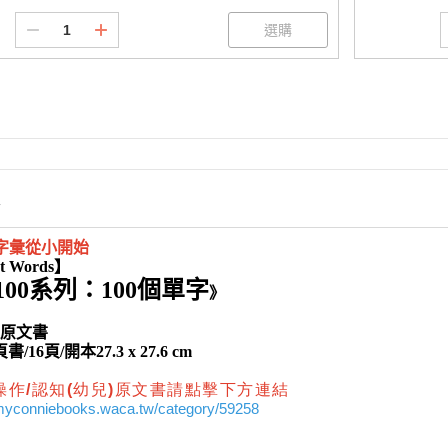
情
字彙從小開始
st Words】
100系列：100個單字
》
K原文書
16頁/開本27.3 x 27.6 cm
操作/認知(幼兒)原文書請點擊下方連結
mmyconniebooks.waca.tw/category/59258