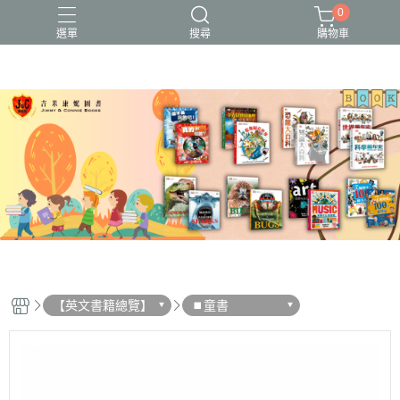
0
選單
搜尋
購物車
【英文書籍總覽】
⏹︎童書