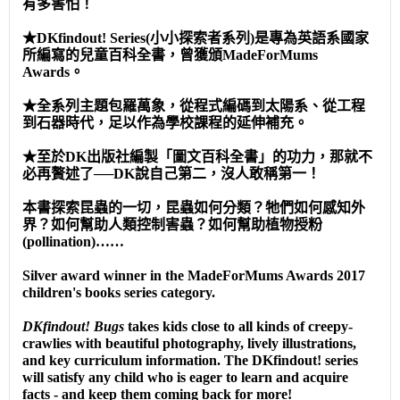
有多害怕！
★DKfindout! Series(小小探索者系列)是專為英語系國家
所編寫的兒童百科全書，曾獲頒MadeForMums
Awards。
★全系列主題包羅萬象，從程式編碼到太陽系、從工程
到石器時代，足以作為學校課程的延伸補充。
★至於DK出版社編製「圖文百科全書」的功力，那就不
必再贅述了──DK說自己第二，沒人敢稱第一！
本書探索昆蟲的一切，昆蟲如何分類？牠們如何感知外
界？如何幫助人類控制害蟲？如何幫助植物授粉
(pollination)……
Silver award winner in the MadeForMums Awards 2017
children's books series category.
DKfindout!
Bugs
takes kids close to all kinds of creepy-
crawlies with beautiful photography, lively illustrations,
and key curriculum information. The DKfindout! series
will satisfy any child who is eager to learn and acquire
facts - and keep them coming back for more!