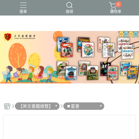
0
選單
搜尋
購物車
【英文書籍總覽】
⏹︎童書