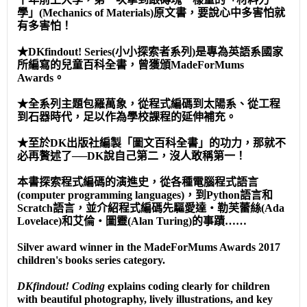
學」(Mechanics of Materials)原文書，要說心中多害怕就
有多害怕！
★DKfindout! Series(小小探索者系列)是專為英語系國家
所編寫的兒童百科全書，曾獲頒MadeForMums
Awards。
★全系列主題包羅萬象，從程式編碼到太陽系、從工程
到石器時代，足以作為學校課程的延伸補充。
★至於DK出版社編製「圖文百科全書」的功力，那就不
必再贅述了──DK說自己第二，沒人敢稱第一！
本書探索程式編碼的演進史，從各種電腦程式語言
(computer programming languages)，到Python語言和
Scratch語言，並介紹程式編碼先驅愛達‧勒芙蕾絲(Ada
Lovelace)和艾倫‧圖靈(Alan Turing)的事蹟……
Silver award winner in the MadeForMums Awards 2017
children's books series category.
DKfindout!
Coding
explains coding clearly for children
with beautiful photography, lively illustrations, and key