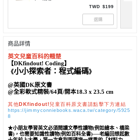
TWD
$199
商品詳情
英文兒童百科的翹楚
【DKfindout! Coding】
小小探索者：程式編碼
《
》
@英國DK原文書
@全彩軟式精裝/64頁/開本18.3 x 23.5 cm
其他DKfindout!兒童百科原文書請點擊下方連結
https://jimmyconniebooks.waca.tw/category/5925
8
★小朋友學習英文必須閱讀文學性讀物(例如繪本、橋梁
書)，也需要知識性讀物(例如百科全書)──老編回想起數
十年前上大學，第一次拿到跟磚塊一樣重的「材料力